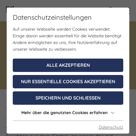
Kontra
Datenschutzeinstellungen
Auf unserer Webseite werden Cookies verwendet.
Gastronomie
Einige davon werden essentiell für die Website benötigt.
Café Rosenrot trifft
Andere ermöglichen es uns, Ihre Nutzererfahrung auf
Salatgrün
unserer Webseite zu verbessern.
ALLE AKZEPTIEREN
Altenberga
Regionale Küche
NUR ESSENTIELLE COOKIES AKZEPTIEREN
SPEICHERN UND SCHLIESSEN
Mit einer Tasse Kaffee durch den Garten
Mehr über die genutzten Cookies erfahren
schlendern und immer Neues entdecken oder mit
einem Stück Kuchen, natürlich selbst gebacken mit
Datenschutz