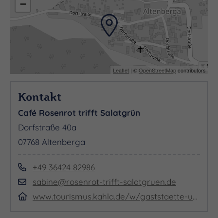
−
Leaflet
| ©
OpenStreetMap
contributors
Kontakt
Café Rosenrot trifft Salatgrün
Dorfstraße 40a
07768 Altenberga
+49 36424 82986
sabine@rosenrot-trifft-salatgruen.de
www.tourismus.kahla.de/w/gaststaette-und-pension-rosengarten