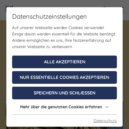
Kontra
Datenschutzeinstellungen
Auf unserer Webseite werden Cookies verwendet.
Gastronomie
Einige davon werden essentiell für die Website benötigt.
Eat- und Weinbar 51° im
Andere ermöglichen es uns, Ihre Nutzererfahrung auf
Weinhotel Freylich Zahn
unserer Webseite zu verbessern.
ALLE AKZEPTIEREN
Freyburg (Unstrut)
Regionale Küche | vegetarische Küche |
NUR ESSENTIELLE COOKIES AKZEPTIEREN
Saisonale Gerichte | Abendessen | Mehrgang-Menü
| Fleischspezialitäten | Feinkost-Delikatessen
SPEICHERN UND SCHLIESSEN
Mehr über die genutzten Cookies erfahren
(c) Elvira Zahn-General
(c) Elvira Zahn-General
Datenschutz