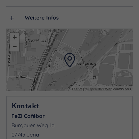
Grüne und auf die Saale laden zum Verweilen ein.
Weitere Infos
+
−
Leaflet
| ©
OpenStreetMap
contributors
Kontakt
FeZi Cafébar
Burgauer Weg 1a
07745 Jena