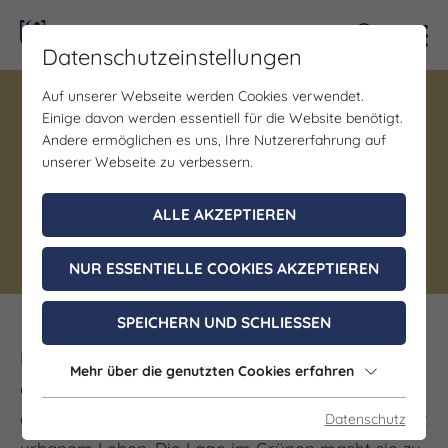
Kontra
Datenschutzeinstellungen
Auf unserer Webseite werden Cookies verwendet.
Einige davon werden essentiell für die Website benötigt.
Gastronomie
Andere ermöglichen es uns, Ihre Nutzererfahrung auf
FeZi Cafébar
unserer Webseite zu verbessern.
ALLE AKZEPTIEREN
Jena
NUR ESSENTIELLE COOKIES AKZEPTIEREN
SPEICHERN UND SCHLIESSEN
Direkt an der Saale im Paradiespark gelegen und
Mehr über die genutzten Cookies erfahren
dennoch nur wenige Minuten vom Stadtzentrum
entfernt, verbindet die FeZi Cafébar Naturidylle mit
Datenschutz