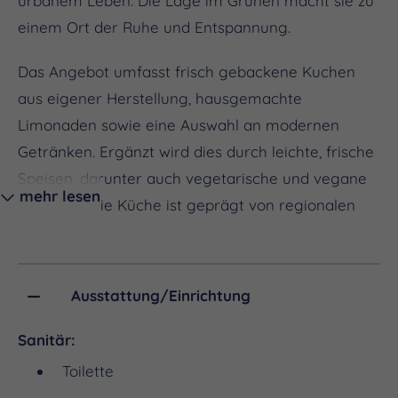
urbanem Leben. Die Lage im Grünen macht sie zu
einem Ort der Ruhe und Entspannung.
Das Angebot umfasst frisch gebackene Kuchen
aus eigener Herstellung, hausgemachte
Limonaden sowie eine Auswahl an modernen
Getränken. Ergänzt wird dies durch leichte, frische
Speisen, darunter auch vegetarische und vegane
mehr lesen
Optionen. Die Küche ist geprägt von regionalen
und saisonalen Zutaten.
Ob für einen Kaffee am Nachmittag, ein
Ausstattung/Einrichtung
entspanntes Abendessen oder einen Drink nach
dem Spaziergang – die FeZi Cafébar bietet eine
Sanitär:
ungezwungene Atmosphäre. Sitzplätze im
Toilette
Innenbereich sowie im Außenbereich mit Blick ins