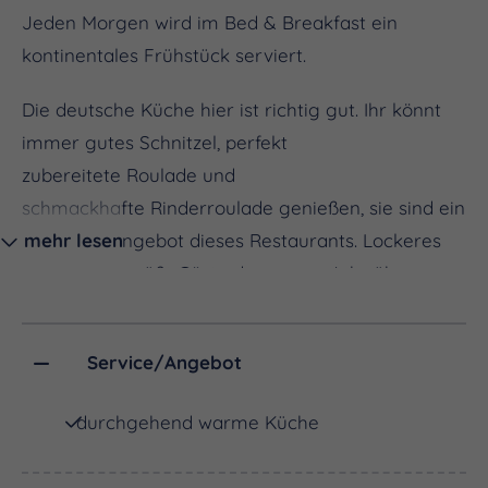
Jeden Morgen wird im Bed & Breakfast ein
kontinentales Frühstück serviert.
Die deutsche Küche hier ist richtig gut. Ihr könnt
immer gutes Schnitzel, perfekt
zubereitete Roulade und
schmackhafte Rinderroulade genießen, sie sind ein
spezielles Angebot dieses Restaurants. Lockeres
mehr lesen
Personal begrüßt Gäste das ganze Jahr über.
Service/Angebot
durchgehend warme Küche