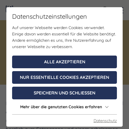
Kontra
Datenschutzeinstellungen
Auf unserer Webseite werden Cookies verwendet.
Einige davon werden essentiell für die Website benötigt.
Gastgeber | Gastronomie
Andere ermöglichen es uns, Ihre Nutzererfahrung auf
Gasthof und Pension Bibra
unserer Webseite zu verbessern.
Bibra b Jena
ALLE AKZEPTIEREN
Thüringer Küche
NUR ESSENTIELLE COOKIES AKZEPTIEREN
SPEICHERN UND SCHLIESSEN
Der Reinstädter Grund ist ein malerisches Seitental
Mehr über die genutzten Cookies erfahren
des Saaletals. Schon allein die Umgebung und
unsere liebevoll eingerichteten Zimmer laden Sie
Datenschutz