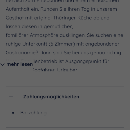
herzlich zum Entspannen und einem erholsamen
Aufenthalt ein. Runden Sie Ihren Tag in unserem
Gasthof mit original Thüringer Küche ab und
lassen diesen in gemütlicher,
familiärer Atmosphäre ausklingen. Sie suchen eine
ruhige Unterkunft (6 Zimmer) mit angebundener
Gastronomie? Dann sind Sie bei uns genau richtig.
Unser Familienbetrieb ist Ausgangspunkt für
mehr lesen
Wanderer, Radfahrer, Urlauber,
Erholungssuchende, aber auch für Touristen, die
sich unsere landschaftlich wunderschön gelegene
Umgebung gern näher anschauen möchten. Dazu
Zahlungsmöglichkeiten
laden auch nicht zuletzt die vielen
Barzahlung
Sehenswürdigkeiten unserer Region ein.