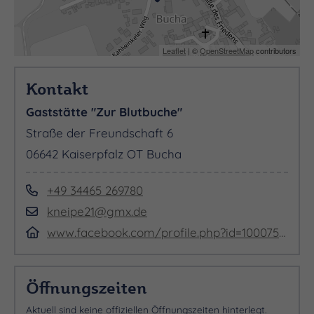
Leaflet
| ©
OpenStreetMap
contributors
Kontakt
Gaststätte "Zur Blutbuche"
Straße der Freundschaft 6
06642 Kaiserpfalz OT Bucha
+49 34465 269780
kneipe21@gmx.de
www.facebook.com/profile.php?id=100075995584648&ref=page_internal
Öffnungszeiten
Aktuell sind keine offiziellen Öffnungszeiten hinterlegt.