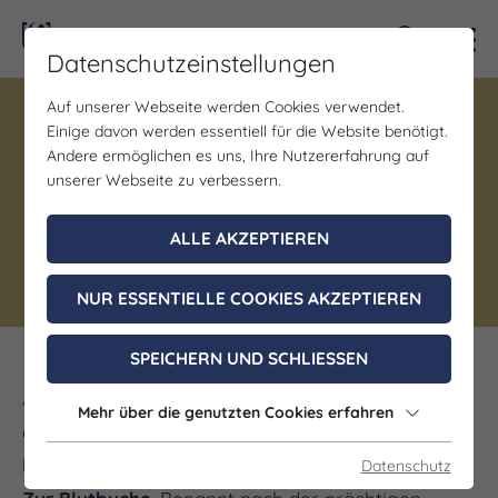
Kontra
Datenschutzeinstellungen
Auf unserer Webseite werden Cookies verwendet.
Einige davon werden essentiell für die Website benötigt.
Gastronomie
Andere ermöglichen es uns, Ihre Nutzererfahrung auf
Gaststätte "Zur Blutbuche"
unserer Webseite zu verbessern.
Kaiserpfalz OT Bucha
ALLE AKZEPTIEREN
Deutsche Küche
NUR ESSENTIELLE COOKIES AKZEPTIEREN
SPEICHERN UND SCHLIESSEN
Am ruhigen Ortsrand von Bucha, einem Ortsteil
Mehr über die genutzten Cookies erfahren
der Landgemeinde Kaiserpfalz, begrüßen wir Sie
herzlich in unserer liebevoll geführten
Gaststätte
Datenschutz