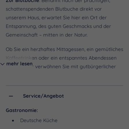
Zur Blutbuche
. Benannt nach der prächtigen,
schattenspendenden Blutbuche direkt vor
unserem Haus, erwartet Sie hier ein Ort der
Entspannung, des guten Geschmacks und der
Gemeinschaft – mitten in der Natur.
Ob Sie ein herzhaftes Mittagessen, ein gemütliches
Kaffeetrinken oder ein entspanntes Abendessen
mehr lesen
planen – wir verwöhnen Sie mit gutbürgerlicher
Küche, zubereitet mit regionalen Zutaten und viel
Leidenschaft. Unsere Karte bietet Ihnen beliebte
Klassiker: von Schnitzelvariationen über deftige
Service/Angebot
Braten bis hin zu vegetarischen Gerichten.
Gastronomie:
Nachmittags laden wir Sie zu einer süßen Auszeit
Deutsche Küche
ein: Hausgemachter Kuchen, frisch gebrühter