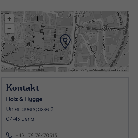
+
−
Leaflet
| ©
OpenStreetMap
contributors
Kontakt
Holz & Hygge
Unterlauengasse 2
07743 Jena
+49 176 76470313