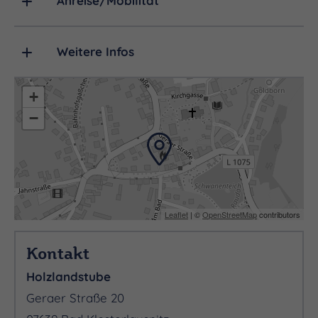
Anreise/Mobilität
Weitere Infos
+
−
Leaflet
| ©
OpenStreetMap
contributors
Kontakt
Holzlandstube
Geraer Straße 20