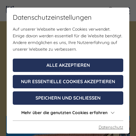
Kontra
Datenschutzeinstellungen
Auf unserer Webseite werden Cookies verwendet.
Gastgeber | Gastronomie
Einige davon werden essentiell für die Website benötigt.
Hotel & Restaurant "Zur
Andere ermöglichen es uns, Ihre Nutzererfahrung auf
Kanone"
***
unserer Webseite zu verbessern.
ALLE AKZEPTIEREN
Tautenhain
Deutsche Küche | Kuchen | Regionale Küche |
NUR ESSENTIELLE COOKIES AKZEPTIEREN
Thüringer Küche | Internationale Küche |
Mittagstisch / Tageskarte | Saisonale Gerichte |
SPEICHERN UND SCHLIESSEN
Abendessen | Frühstücksbufett | Eis
Mehr über die genutzten Cookies erfahren
Datenschutz