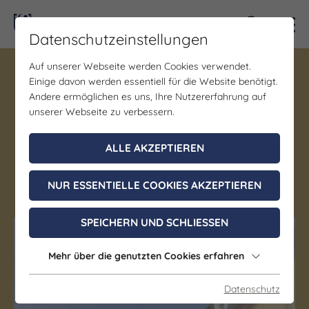
Kontra
Datenschutzeinstellungen
Auf unserer Webseite werden Cookies verwendet.
Gastgeber | Gastronomie
Einige davon werden essentiell für die Website benötigt.
Hotel "Zur Sonne"
Andere ermöglichen es uns, Ihre Nutzererfahrung auf
unserer Webseite zu verbessern.
Querfurt
Deutsche Küche | Regionale Küche |
ALLE AKZEPTIEREN
Abendessen | Frühstücksbufett | Gutbürgerliche
NUR ESSENTIELLE COOKIES AKZEPTIEREN
Küche | Senioren-Portionen
SPEICHERN UND SCHLIESSEN
(c) Saale-Unstrut-Tourismus e.V.
Mehr über die genutzten Cookies erfahren
Datenschutz