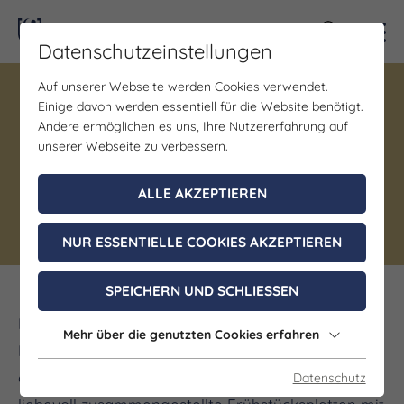
Kontra
Datenschutzeinstellungen
Auf unserer Webseite werden Cookies verwendet.
Einige davon werden essentiell für die Website benötigt.
Gastronomie
Andere ermöglichen es uns, Ihre Nutzererfahrung auf
Limette & Minze Café
unserer Webseite zu verbessern.
ALLE AKZEPTIEREN
Jena
NUR ESSENTIELLE COOKIES AKZEPTIEREN
SPEICHERN UND SCHLIESSEN
Im Herzen Jenas gelegen, verbindet das Limette &
Mehr über die genutzten Cookies erfahren
Minze Café frische Frühstückskultur mit
orientalischen Einflüssen. Im Mittelpunkt stehen
Datenschutz