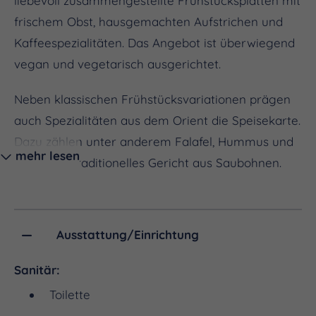
liebevoll zusammengestellte Frühstücksplatten mit
frischem Obst, hausgemachten Aufstrichen und
Kaffeespezialitäten. Das Angebot ist überwiegend
vegan und vegetarisch ausgerichtet.
Neben klassischen Frühstücksvariationen prägen
auch Spezialitäten aus dem Orient die Speisekarte.
Dazu zählen unter anderem Falafel, Hummus und
mehr lesen
Foul – ein traditionelles Gericht aus Saubohnen.
Ergänzt wird das Angebot durch wechselnde
Speisen wie Suppen, Salate, Omeletts oder
Nudelsalat.
Ausstattung/Einrichtung
Bei schönem Wetter laden Außenplätze dazu ein,
Sanitär:
die Speisen entspannt im Freien zu genießen.
Toilette