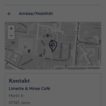
Anreise/Mobilität
+
−
Leaflet
| ©
OpenStreetMap
contributors
Kontakt
Limette & Minze Café
Markt 8
07743 Jena