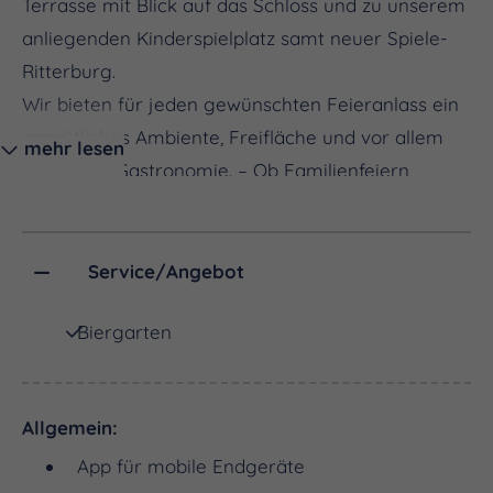
Terrasse mit Blick auf das Schloss und zu unserem
anliegenden Kinderspielplatz samt neuer Spiele-
Ritterburg.
Wir bieten für jeden gewünschten Feieranlass ein
gemütliches Ambiente, Freifläche und vor allem
mehr lesen
die nötige Gastronomie. – Ob Familienfeiern,
Hochzeiten, Geburtstage, Firmenfeiern oder
Vereinsfeste - und dies barrierefrei.
Service/Angebot
Wir kochen mit saisonalen Zutaten der Region.
Biergarten
Die Gastronomie der Schloss-Schenke Goseck legt
auf ein wechselndes Speiseangebot wert sowie auf
leckere Imbisse für den kleineren Hunger.
Allgemein:
Unsere Küche verwendet vorwiegend regionale
App für mobile Endgeräte
Rezepte und Zutaten sowie Weine und Säfte von