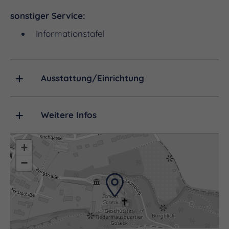
Saale-Unstrut-Winzern.
sonstiger Service:
Informationstafel
Christine Wieczorek und ihr Team freut sich auf
Ihren Besuch!
Ausstattung/Einrichtung
Weitere Infos
+
−