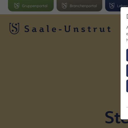
Gruppenportal
Branchenportal
Leben
R
St