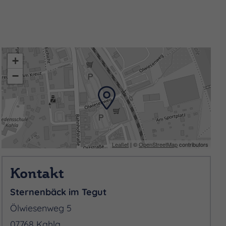
+
−
Leaflet
| ©
OpenStreetMap
contributors
Kontakt
Sternenbäck im Tegut
Ölwiesenweg 5
07768 Kahla