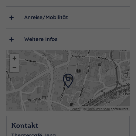
Anreise/Mobilität
Weitere Infos
+
−
Leaflet
| ©
OpenStreetMap
contributors
Kontakt
Theatercafé Jena