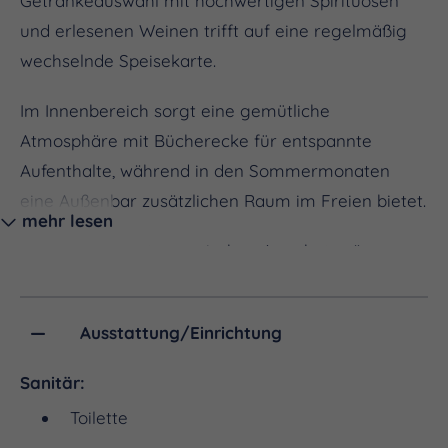
Getränkeauswahl mit hochwertigen Spirituosen
und erlesenen Weinen trifft auf eine regelmäßig
wechselnde Speisekarte.
Im Innenbereich sorgt eine gemütliche
Atmosphäre mit Bücherecke für entspannte
Aufenthalte, während in den Sommermonaten
eine Außenbar zusätzlichen Raum im Freien bietet.
mehr lesen
Neben dem gastronomischen Angebot prägen
auch Veranstaltungen das Profil des Hauses:
Regelmäßig sorgen lokale DJs, Liveacts und
Ausstattung/Einrichtung
private Feiern für ein abwechslungsreiches
Programm und eine besondere Dynamik.
Sanitär:
Toilette