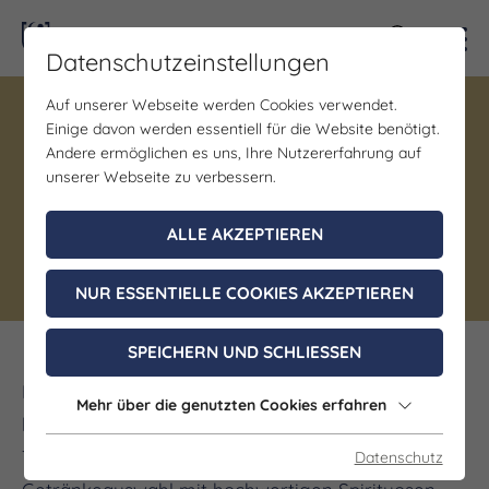
Kontra
Datenschutzeinstellungen
Auf unserer Webseite werden Cookies verwendet.
Einige davon werden essentiell für die Website benötigt.
Gastronomie
Andere ermöglichen es uns, Ihre Nutzererfahrung auf
Theatercafé Jena
unserer Webseite zu verbessern.
ALLE AKZEPTIEREN
Jena
NUR ESSENTIELLE COOKIES AKZEPTIEREN
SPEICHERN UND SCHLIESSEN
Das Theatercafé Jena verbindet Gastronomie mit
Mehr über die genutzten Cookies erfahren
kulturellem Leben und schafft einen lebendigen
Treffpunkt im Stadtgeschehen. Eine vielfältige
Datenschutz