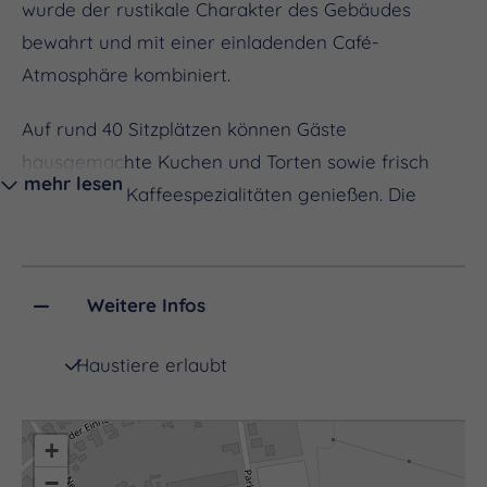
wurde der rustikale Charakter des Gebäudes
bewahrt und mit einer einladenden Café-
Atmosphäre kombiniert.
Auf rund 40 Sitzplätzen können Gäste
hausgemachte Kuchen und Torten sowie frisch
mehr lesen
zubereitete Kaffeespezialitäten genießen. Die
liebevolle Einrichtung vermittelt das Gefühl eines
Besuchs bei der Großmutter – gemütlich,
nostalgisch und mit viel Liebe zum Detail gestaltet.
Weitere Infos
Ein besonderes Highlight ist der integrierte
Haustiere erlaubt
Trödelbereich. Zwischen kleinen und großen
Liebhaberstücken, ausgewählten Schätzen und
charmanten Vintage-Objekten gibt es viel zu
+
entdecken. Besucherinnen und Besucher können
−