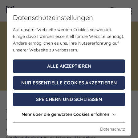
Kontra
Datenschutzeinstellungen
Auf unserer Webseite werden Cookies verwendet.
Einige davon werden essentiell für die Website benötigt.
Gastronomie
Andere ermöglichen es uns, Ihre Nutzererfahrung auf
Weingut Frölich-Hake
unserer Webseite zu verbessern.
Naumburg (Saale) OT Roßbach
ALLE AKZEPTIEREN
Regionale Küche | Flammkuchen
NUR ESSENTIELLE COOKIES AKZEPTIEREN
SPEICHERN UND SCHLIESSEN
Sandra und Volker Frölich – das sind
Mehr über die genutzten Cookies erfahren
weinbegeisterte Genussliebhaber mit einer
offenen Haltung zur Welt und einer tiefen
Datenschutz