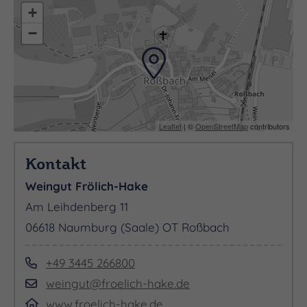
+
−
Leaflet
| ©
OpenStreetMap
contributors
Kontakt
Weingut Frölich-Hake
Am Leihdenberg 11
06618 Naumburg (Saale) OT Roßbach
+49 3445 266800
weingut@froelich-hake.de
www.froelich-hake.de