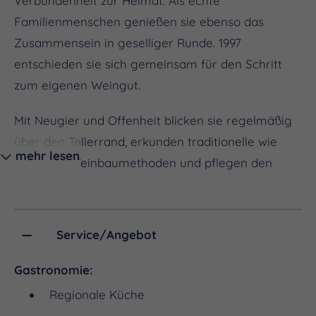
Verbundenheit zur Heimat. Als echte
Familienmenschen genießen sie ebenso das
Zusammensein in geselliger Runde. 1997
entschieden sie sich gemeinsam für den Schritt
zum eigenen Weingut.
Mit Neugier und Offenheit blicken sie regelmäßig
über den Tellerrand, erkunden traditionelle wie
mehr lesen
moderne Weinbaumethoden und pflegen den
Austausch mit Kolleginnen und Kollegen aus aller
Welt. Diese Impulse von außen inspirieren sie
immer wieder dazu, Neues auszuprobieren und
Service/Angebot
laden anschließend alle ein, daran teilzuhaben.
Begeisterung und Geschmack, die „ansteckend“
Gastronomie:
wirken – das ist für sie der Treffpunkt Wein.
Regionale Küche