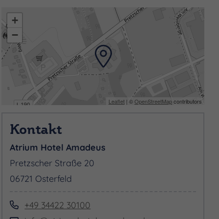
+
−
Leaflet
| ©
OpenStreetMap
contributors
Kontakt
Atrium Hotel Amadeus
Pretzscher Straße 20
06721 Osterfeld
+49 34422 30100