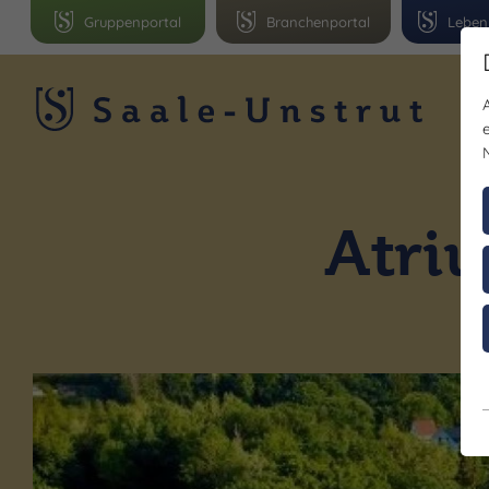
Gruppenportal
Branchenportal
Leben
R
Atri