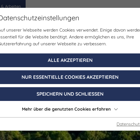
 & Arbeiten
Datenschutzeinstellungen
Auf unserer Webseite werden Cookies verwendet. Einige davon werde
egion
Erlebnisse
Veranstaltungen
Planen
essentiell für die Website benötigt. Andere ermöglichen es uns, Ihre
Nutzererfahrung auf unserer Webseite zu verbessern.
Gastgeber | Gastronomie
ALLE AKZEPTIEREN
um Hotel Amade
NUR ESSENTIELLE COOKIES AKZEPTIEREN
Osterfeld
SPEICHERN UND SCHLIESSEN
Mehr über die genutzten Cookies erfahren
Datenschut