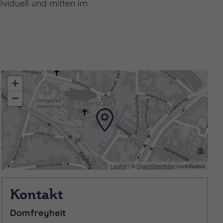
ividuell und mitten im
+
−
Leaflet
| ©
OpenStreetMap
contributors
Kontakt
Domfreyheit