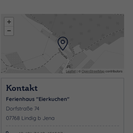
+
−
Leaflet
| ©
OpenStreetMap
contributors
Kontakt
Ferienhaus "Eierkuchen"
Dorfstraße 74
07768 Lindig b Jena