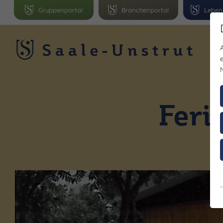
Gruppenportal
Branchenportal
Leben
R
Feri