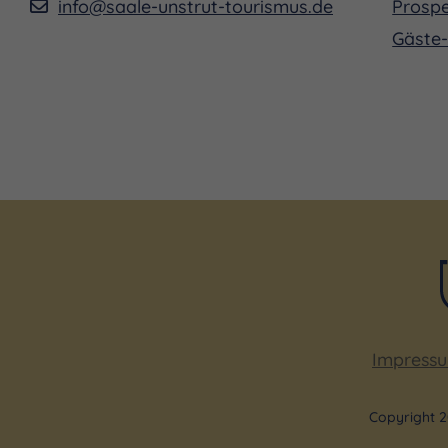
info@saale-unstrut-tourismus.de
Prospe
Gäste-
Impress
Copyright 2