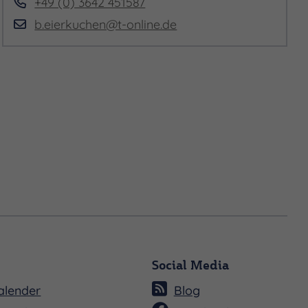
+49 (0) 3642 451587
b.eierkuchen@t-online.de
Social Media
alender
Blog