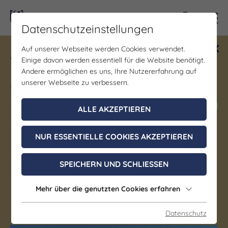
Kontra
Datenschutzeinstellungen
Auf unserer Webseite werden Cookies verwendet.
Gewinne ein Blind Date mit Saale-
Einige davon werden essentiell für die Website benötigt.
Unstrut! Teilnahme vom 1.7. - 18.12.
Andere ermöglichen es uns, Ihre Nutzererfahrung auf
möglich.
unserer Webseite zu verbessern.
Jetzt mitmachen
ALLE AKZEPTIEREN
NUR ESSENTIELLE COOKIES AKZEPTIEREN
Gastgeber
Ferienhaus zur alten
SPEICHERN UND SCHLIESSEN
Korbmacherei
Mehr über die genutzten Cookies erfahren
Freyburg (Unstrut)
Datenschutz