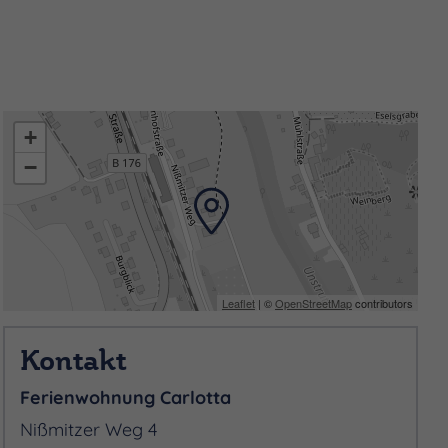
+
−
Leaflet
| ©
OpenStreetMap
contributors
Kontakt
Ferienwohnung Carlotta
Nißmitzer Weg 4