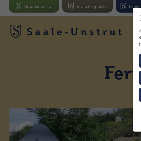
Gruppenportal
Branchenportal
Leben
R
Fer