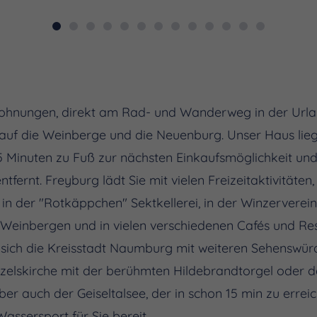
wohnungen, direkt am Rad- und Wanderweg in der Urla
uf die Weinberge und die Neuenburg. Unser Haus liegt
5 Minuten zu Fuß zur nächsten Einkaufsmöglichkeit un
fernt. Freyburg lädt Sie mit vielen Freizeitaktivitäten
in der "Rotkäppchen" Sektkellerei, in der Winzerverei
Weinbergen und in vielen verschiedenen Cafés und Re
t sich die Kreisstadt Naumburg mit weiteren Sehenswürd
lskirche mit der berühmten Hildebrandtorgel oder d
 auch der Geiseltalsee, der in schon 15 min zu erreic
ssersport für Sie bereit.