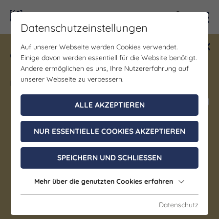
Kontra
Datenschutzeinstellungen
Auf unserer Webseite werden Cookies verwendet.
Gewinne ein Blind Date mit Saale-
Einige davon werden essentiell für die Website benötigt.
Unstrut! Teilnahme vom 1.7. - 18.12.
Andere ermöglichen es uns, Ihre Nutzererfahrung auf
möglich.
unserer Webseite zu verbessern.
Jetzt mitmachen
ALLE AKZEPTIEREN
NUR ESSENTIELLE COOKIES AKZEPTIEREN
Gastgeber
SPEICHERN UND SCHLIESSEN
Ferienwohnung Gartenblick
Mehr über die genutzten Cookies erfahren
Uhlstädt-Kirchhasel OT Großkochberg
Datenschutz