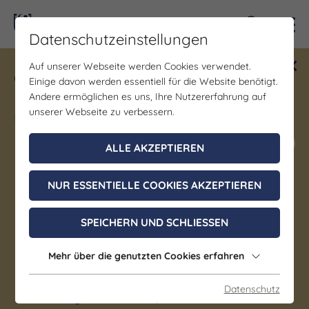
Kontra
Datenschutzeinstellungen
Auf unserer Webseite werden Cookies verwendet.
Gewinne ein Blind Date mit Saale-
Einige davon werden essentiell für die Website benötigt.
Unstrut! Teilnahme vom 1.7. - 18.12.
Andere ermöglichen es uns, Ihre Nutzererfahrung auf
möglich.
unserer Webseite zu verbessern.
Jetzt mitmachen
ALLE AKZEPTIEREN
NUR ESSENTIELLE COOKIES AKZEPTIEREN
Gastgeber
Gasthaus & Landhotel Zu
SPEICHERN UND SCHLIESSEN
den Drei Schwänen
Mehr über die genutzten Cookies erfahren
Bad Klosterlausnitz
Datenschutz
Regionale Küche | Mediterrane Küche