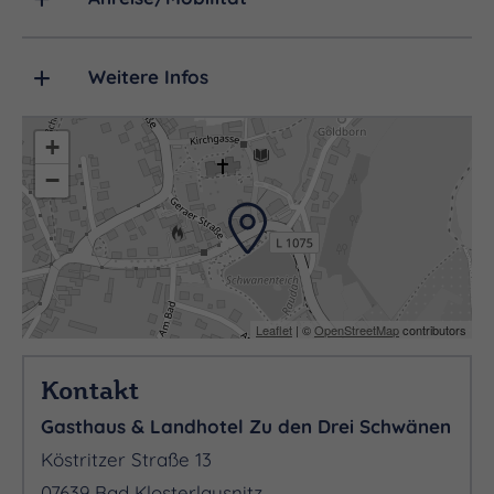
Weitere Infos
+
−
Leaflet
| ©
OpenStreetMap
contributors
Kontakt
Gasthaus & Landhotel Zu den Drei Schwänen
Köstritzer Straße 13
07639 Bad Klosterlausnitz