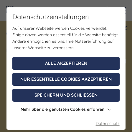
Kontra
Datenschutzeinstellungen
Auf unserer Webseite werden Cookies verwendet.
Gewinne ein Blind Date mit Saale-
Einige davon werden essentiell für die Website benötigt.
Unstrut! Teilnahme vom 1.7. - 18.12.
Andere ermöglichen es uns, Ihre Nutzererfahrung auf
möglich.
unserer Webseite zu verbessern.
Jetzt mitmachen
ALLE AKZEPTIEREN
NUR ESSENTIELLE COOKIES AKZEPTIEREN
Gastgeber | Gastronomie
Gasthaus & Pension "Stadt
SPEICHERN UND SCHLIESSEN
Bad Sulza"
Mehr über die genutzten Cookies erfahren
Bad Sulza
Datenschutz
Regionale Küche