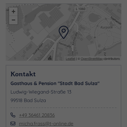
+
−
Leaflet
| ©
OpenStreetMap
contributors
Kontakt
Gasthaus & Pension "Stadt Bad Sulza"
Ludwig-Wiegand-Straße 13
99518 Bad Sulza
+49 36461 20836
micha.frass@t-online.de