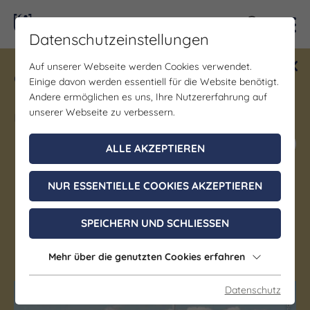
Kontra
Datenschutzeinstellungen
Auf unserer Webseite werden Cookies verwendet.
Gewinne ein Blind Date mit Saale-
Einige davon werden essentiell für die Website benötigt.
Unstrut! Teilnahme vom 1.7. - 18.12.
Andere ermöglichen es uns, Ihre Nutzererfahrung auf
möglich.
unserer Webseite zu verbessern.
Jetzt mitmachen
ALLE AKZEPTIEREN
NUR ESSENTIELLE COOKIES AKZEPTIEREN
Gastgeber
Hausboot Casa di Lago
****
SPEICHERN UND SCHLIESSEN
Braunsbedra
Mehr über die genutzten Cookies erfahren
Datenschutz