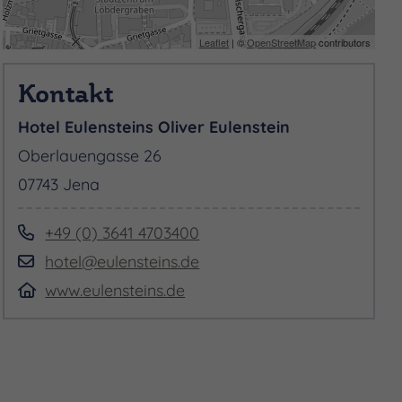
Leaflet
| ©
OpenStreetMap
contributors
Kontakt
Hotel Eulensteins Oliver Eulenstein
Oberlauengasse 26
07743 Jena
+49 (0) 3641 4703400
hotel@eulensteins.de
www.eulensteins.de