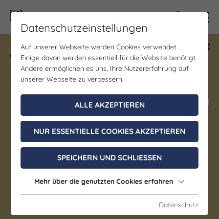
Kontra
Datenschutzeinstellungen
Auf unserer Webseite werden Cookies verwendet.
Gewinne ein Blind Date mit Saale-
Einige davon werden essentiell für die Website benötigt.
Unstrut! Teilnahme vom 1.7. - 18.12.
Andere ermöglichen es uns, Ihre Nutzererfahrung auf
möglich.
unserer Webseite zu verbessern.
Jetzt mitmachen
ALLE AKZEPTIEREN
NUR ESSENTIELLE COOKIES AKZEPTIEREN
Gastgeber
SPEICHERN UND SCHLIESSEN
Hotel garni St. Marien
***
Mehr über die genutzten Cookies erfahren
Naumburg (Saale)
Datenschutz