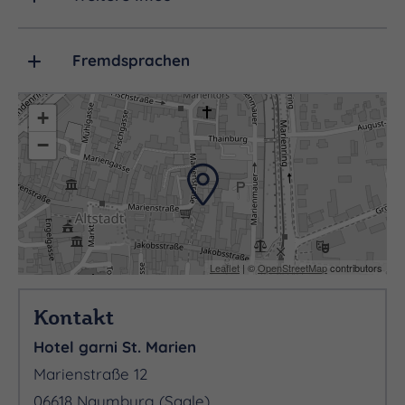
Fremdsprachen
+
−
Leaflet
| ©
OpenStreetMap
contributors
Kontakt
Hotel garni St. Marien
Marienstraße 12
06618 Naumburg (Saale)