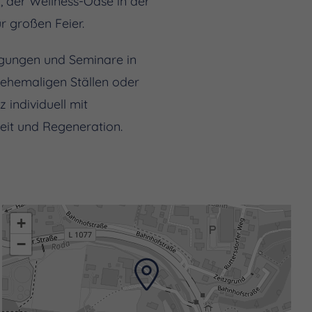
, der Wellness-Oase in der
 großen Feier.
Tagungen und Seminare in
 ehemaligen Ställen oder
 individuell mit
it und Regeneration.
+
−