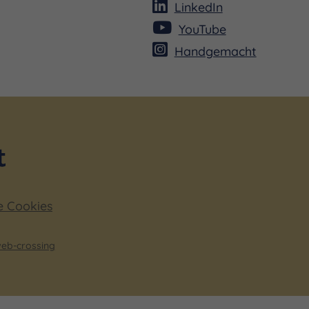
LinkedIn
YouTube
Handgemacht
e Cookies
eb-crossing