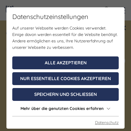
Kontra
Datenschutzeinstellungen
Auf unserer Webseite werden Cookies verwendet.
Gewinne ein Blind Date mit Saale-
Einige davon werden essentiell für die Website benötigt.
Unstrut! Teilnahme vom 1.7. - 18.12.
Andere ermöglichen es uns, Ihre Nutzererfahrung auf
möglich.
unserer Webseite zu verbessern.
Jetzt mitmachen
ALLE AKZEPTIEREN
NUR ESSENTIELLE COOKIES AKZEPTIEREN
Gastgeber
SPEICHERN UND SCHLIESSEN
Hotel Herberge am Wald
Mehr über die genutzten Cookies erfahren
Trockenborn-Wolfersdorf OT Wolfersdorf
Datenschutz