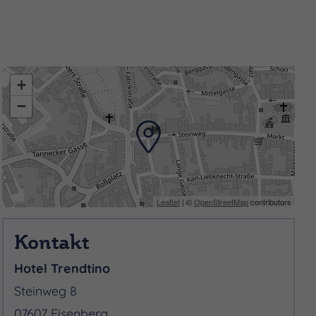
+
−
Leaflet
| ©
OpenStreetMap
contributors
Kontakt
Hotel Trendtino
Steinweg 8
07607 Eisenberg