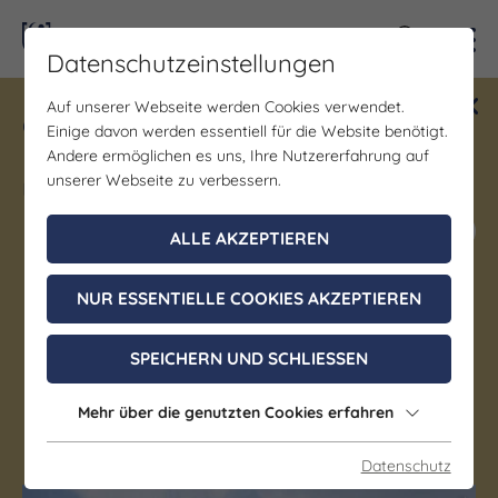
Kontra
Datenschutzeinstellungen
Auf unserer Webseite werden Cookies verwendet.
Gewinne ein Blind Date mit Saale-
Einige davon werden essentiell für die Website benötigt.
Unstrut! Teilnahme vom 1.7. - 18.12.
Andere ermöglichen es uns, Ihre Nutzererfahrung auf
möglich.
unserer Webseite zu verbessern.
Jetzt mitmachen
ALLE AKZEPTIEREN
NUR ESSENTIELLE COOKIES AKZEPTIEREN
Gastgeber | Gastronomie
Hotel "Zum Wehrdamm"
SPEICHERN UND SCHLIESSEN
Naumburg (Saale) OT Bad Kösen
Mehr über die genutzten Cookies erfahren
Regionale Küche
Datenschutz