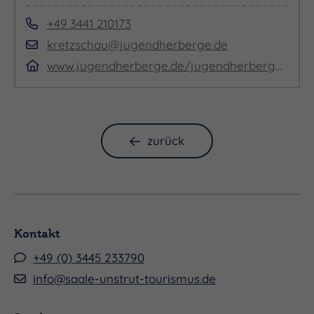
+49 3441 210173
Tagen und Proben ist auf unserem großen, grünen
kretzschau@jugendherberge.de
Areal am See besonders entspannt. Tagungs- und
www.jugendherberge.de/jugendherbergen/kretzschau
Musikgruppen stehen fünf Seminarräume für bis
zu hundert Personen zur Verfügung. Und nach der
Arbeit sind die Freizeitmöglichkeiten endlos!
zurück
Kontakt
+49 (0) 3445 233790
info@saale-unstrut-tourismus.de