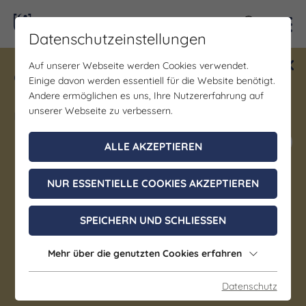
Kontra
Datenschutzeinstellungen
Auf unserer Webseite werden Cookies verwendet.
Gewinne ein Blind Date mit Saale-
Einige davon werden essentiell für die Website benötigt.
Unstrut! Teilnahme vom 1.7. - 18.12.
Andere ermöglichen es uns, Ihre Nutzererfahrung auf
möglich.
unserer Webseite zu verbessern.
Jetzt mitmachen
ALLE AKZEPTIEREN
NUR ESSENTIELLE COOKIES AKZEPTIEREN
Gastgeber
Jugendherberge Kretzschau
SPEICHERN UND SCHLIESSEN
Kretzschau
Mehr über die genutzten Cookies erfahren
Deutsche Küche | Laktosefreie Küche |
Datenschutz
vegetarische Küche | vegane Küche | Glutenfreie