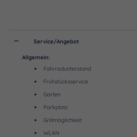
Ein besonderes Highlight is
vielfältigen Sitz- und Rela
feiern ist nach vorheriger
Service/Angebot
Grundstück und eine kosten
Allgemein:
Auf Wunsch kann ein Frühst
Fahrradunterstand
Reservierung anmelden. Die
Aufenthalt.
Frühstücksservice
Garten
Parkplatz
Grillmöglichkeit
WLAN