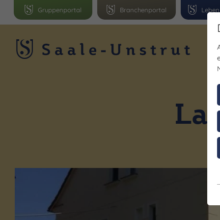
Gruppenportal
Branchenportal
Leben
R
Lan