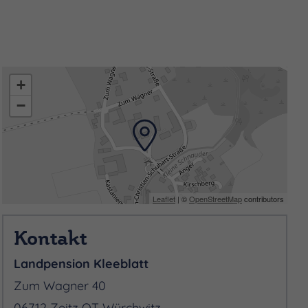
achten Grillscheune,
 Grillen oder gemeinsam
em verschlossenen
+
.
−
ühzeitig bei der
gen für einen angenehmen
Leaflet
| ©
OpenStreetMap
contributors
Kontakt
Landpension Kleeblatt
Zum Wagner 40
06712 Zeitz OT Würchwitz