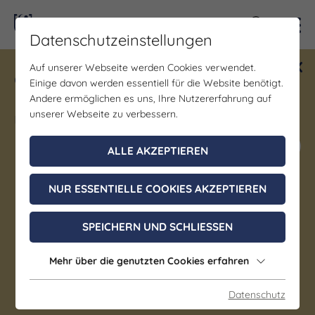
Kontra
Datenschutzeinstellungen
Auf unserer Webseite werden Cookies verwendet.
Gewinne ein Blind Date mit Saale-
Einige davon werden essentiell für die Website benötigt.
Unstrut! Teilnahme vom 1.7. - 18.12.
Andere ermöglichen es uns, Ihre Nutzererfahrung auf
möglich.
unserer Webseite zu verbessern.
Jetzt mitmachen
ALLE AKZEPTIEREN
NUR ESSENTIELLE COOKIES AKZEPTIEREN
Gastgeber
SPEICHERN UND SCHLIESSEN
Pension "le Petit"
Mehr über die genutzten Cookies erfahren
Eisenberg
Datenschutz