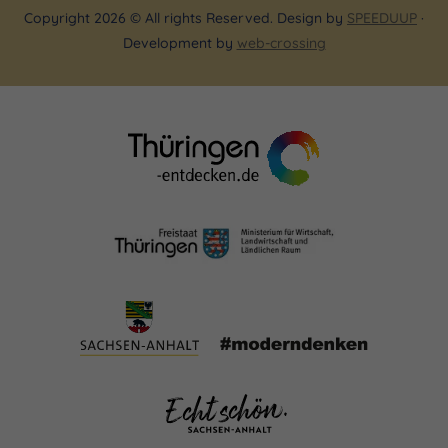
Copyright 2026 © All rights Reserved. Design by
SPEEDUUP
·
Development by
web-crossing