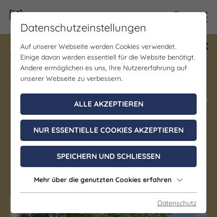
Kontra
Datenschutzeinstellungen
Auf unserer Webseite werden Cookies verwendet.
Gewinne ein Blind Date mit Saale-
Einige davon werden essentiell für die Website benötigt.
Unstrut! Teilnahme vom 1.7. - 18.12.
Andere ermöglichen es uns, Ihre Nutzererfahrung auf
möglich.
unserer Webseite zu verbessern.
Jetzt mitmachen
ALLE AKZEPTIEREN
NUR ESSENTIELLE COOKIES AKZEPTIEREN
Gastgeber
Pension Sommerfrische
SPEICHERN UND SCHLIESSEN
Nebra (Unstrut)
Mehr über die genutzten Cookies erfahren
Datenschutz