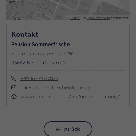
Leaflet
| ©
OpenStreetMap
contributors
Kontakt
Pension Sommerfrische
Erich-Langrock-Straße 19
06642 Nebra (Unstrut)
+49 162 4622823
info-sommerfrische@gmx.de
www.stadt-nebra.de/de/uebernachtung/4041,1067,de,1.html
zurück