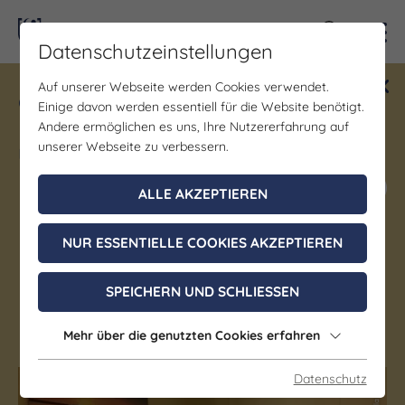
Kontra
Datenschutzeinstellungen
Auf unserer Webseite werden Cookies verwendet.
Gewinne ein Blind Date mit Saale-
Einige davon werden essentiell für die Website benötigt.
Unstrut! Teilnahme vom 1.7. - 18.12.
Andere ermöglichen es uns, Ihre Nutzererfahrung auf
möglich.
unserer Webseite zu verbessern.
Jetzt mitmachen
ALLE AKZEPTIEREN
NUR ESSENTIELLE COOKIES AKZEPTIEREN
Gastgeber
Pension "Villa Luise"
SPEICHERN UND SCHLIESSEN
Bad Dürrenberg
Mehr über die genutzten Cookies erfahren
Datenschutz