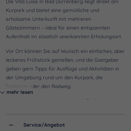
Die Villa Luise in Bad Dürrenberg liegt direkt am
Kurpark und bietet eine gemütliche und
erholsame Unterkunft mit mehreren
Gästezimmern – ideal für einen entspannten
Aufenthalt im staatlich anerkannten Erholungsort.
Vor Ort können Sie auf Wunsch ein einfaches, aber
leckeres Frühstück genießen, und die Gastgeber
geben gern Tipps für Ausflüge und Aktivitäten in
der Umgebung rund um den Kurpark, die
Saaleaue oder den Radweg.
mehr lesen
Die Villa Luise zeichnet sich durch flexible An- und
Abreisetermine aus und ermöglicht eine
kostenlose Anpassung Ihrer Reservierung bis 24
Service/Angebot
Stunden vor Anreise.