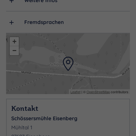
Weitere Infos
Fremdsprachen
+
−
Leaflet
| ©
OpenStreetMap
contributors
Kontakt
Schössersmühle Eisenberg
Mühltal 1