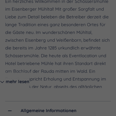
Ein herzliches Willkommen in der Schössersmühle
im Eisenberger Mühltal! Mit großer Sorgfalt und
Liebe zum Detail beleben die Betreiber derzeit die
lange Tradition eines ganz besonderen Ortes für
die Gäste neu. Im wunderschönen Mühltal,
zwischen Eisenberg und Weißenborn, befindet sich
die bereits im Jahre 1285 urkundlich erwähnte
Schössersmühle. Die heute als Eventlocation und
Hotel betriebene Mühle hat ihren Standort direkt
am Bachlauf der Rauda mitten im Wald. Ein
Besuch verspricht Erholung und Entspannung im
mehr lesen
Energiefluss der Natur, abseits des alltäglichen
Trubels. Erkunden Sie die zahlreichen Wander- und
Radstrecken entlang des Tals. Lassen Sie Ihre
Gedanken auf der Sonnenterrasse oder am
Allgemeine Informationen