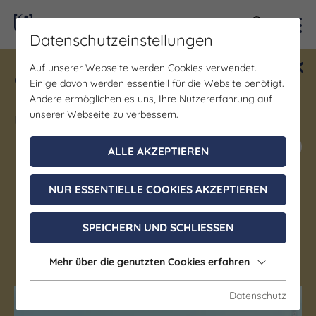
Kontra
Datenschutzeinstellungen
Auf unserer Webseite werden Cookies verwendet.
Gewinne ein Blind Date mit Saale-
Einige davon werden essentiell für die Website benötigt.
Unstrut! Teilnahme vom 1.7. - 18.12.
Andere ermöglichen es uns, Ihre Nutzererfahrung auf
möglich.
unserer Webseite zu verbessern.
Jetzt mitmachen
ALLE AKZEPTIEREN
NUR ESSENTIELLE COOKIES AKZEPTIEREN
Gastgeber
Schössersmühle Eisenberg
SPEICHERN UND SCHLIESSEN
Eisenberg
Mehr über die genutzten Cookies erfahren
Datenschutz