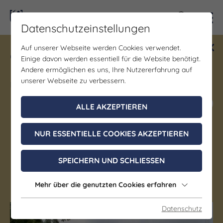
Kontra
Datenschutzeinstellungen
Auf unserer Webseite werden Cookies verwendet.
Gewinne ein Blind Date mit Saale-
Einige davon werden essentiell für die Website benötigt.
Unstrut! Teilnahme vom 1.7. - 18.12.
Andere ermöglichen es uns, Ihre Nutzererfahrung auf
möglich.
unserer Webseite zu verbessern.
Jetzt mitmachen
ALLE AKZEPTIEREN
NUR ESSENTIELLE COOKIES AKZEPTIEREN
Gastgeber
Waldhotel Linzmühle
SPEICHERN UND SCHLIESSEN
Kahla
Mehr über die genutzten Cookies erfahren
Datenschutz