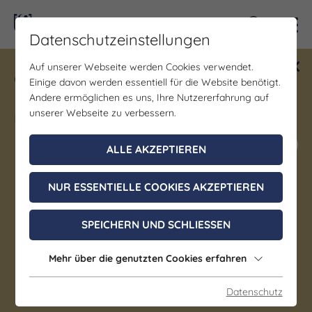
Kontra
Datenschutzeinstellungen
Auf unserer Webseite werden Cookies verwendet.
Gewinne ein Blind Date mit Saale-
Einige davon werden essentiell für die Website benötigt.
Unstrut! Teilnahme vom 1.7. - 18.12.
Andere ermöglichen es uns, Ihre Nutzererfahrung auf
möglich.
unserer Webseite zu verbessern.
Jetzt mitmachen
ALLE AKZEPTIEREN
NUR ESSENTIELLE COOKIES AKZEPTIEREN
Gastgeber | Gastronomie
Warias Hotel & Restaurant
SPEICHERN UND SCHLIESSEN
Braunsbedra
Mehr über die genutzten Cookies erfahren
Deutsche Küche | Regionale Küche |
Datenschutz
Abendessen