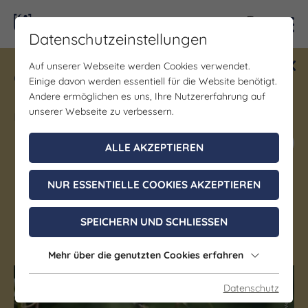
Kontra
Datenschutzeinstellungen
Auf unserer Webseite werden Cookies verwendet.
Gewinne ein Blind Date mit Saale-
Einige davon werden essentiell für die Website benötigt.
Unstrut! Teilnahme vom 1.7. - 18.12.
Andere ermöglichen es uns, Ihre Nutzererfahrung auf
möglich.
unserer Webseite zu verbessern.
Jetzt mitmachen
ALLE AKZEPTIEREN
NUR ESSENTIELLE COOKIES AKZEPTIEREN
Thüringer Weingut Zahn
SPEICHERN UND SCHLIESSEN
Großheringen OT Kaatschen-Weichau
Mehr über die genutzten Cookies erfahren
Datenschutz