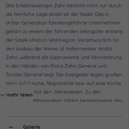
Das Erlebnisweingut Zahn besticht nicht nur durch
die herrliche Lage direkt an der Saale. Das in
dritter Generation familiengeführte Unternehmen
gehört zu einem der führenden Weingüter entlang
der Saale-Unstrut-Weinregion. Verantwortlich für
den Ausbau der Weine ist Kellermeister André
Zahn, während die Gastronomie und Vermarktung
in den Händen von Elvira Zahn-General und
Torsten General liegt. Die Gastgeber legen großen
Wert auf Frische, Regionalität bzw. auf eine Küche
im Einklang mit den Jahreszeiten. Zu den
mehr lesen
saisonalen Höhepunkten zählen beispielsweise das
Osterlamm, frischer Feldspargel oder auch
herbstliche Genüsse wie Pilzgerichte und
Federweißer zu deftigem Zwiebelkuchen. Im
Galerie