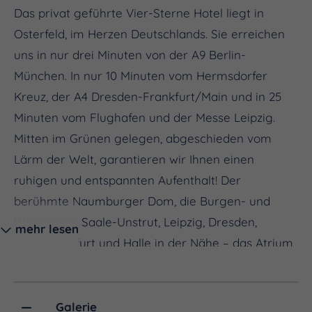
Das privat geführte Vier-Sterne Hotel liegt in
Osterfeld, im Herzen Deutschlands. Sie erreichen
uns in nur drei Minuten von der A9 Berlin-
München. In nur 10 Minuten vom Hermsdorfer
Kreuz, der A4 Dresden-Frankfurt/Main und in 25
Minuten vom Flughafen und der Messe Leipzig.
Mitten im Grünen gelegen, abgeschieden vom
Lärm der Welt, garantieren wir Ihnen einen
ruhigen und entspannten Aufenthalt! Der
berühmte Naumburger Dom, die Burgen- und
Weinregion Saale-Unstrut, Leipzig, Dresden,
mehr lesen
Weimar, Erfurt und Halle in der Nähe – das Atrium
Hotel Amadeus ist der ideale Ausgangspunkt in
einem einzigartigen kulturellen Umfeld und das
größte Hotel im Burgenlandkreis.
Galerie