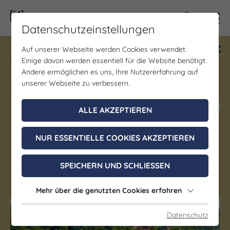
Kontra
Datenschutzeinstellungen
Auf unserer Webseite werden Cookies verwendet.
Gewinne ein Blind Date mit Saale-
Einige davon werden essentiell für die Website benötigt.
Unstrut! Teilnahme vom 1.7. - 18.12.
Andere ermöglichen es uns, Ihre Nutzererfahrung auf
möglich.
unserer Webseite zu verbessern.
Jetzt mitmachen
ALLE AKZEPTIEREN
NUR ESSENTIELLE COOKIES AKZEPTIEREN
Atrium Hotel Amadeus
SPEICHERN UND SCHLIESSEN
Osterfeld
Mehr über die genutzten Cookies erfahren
(c) Atrium Hotel Amadeus
(c) Atrium Hotel Amadeus
Datenschutz