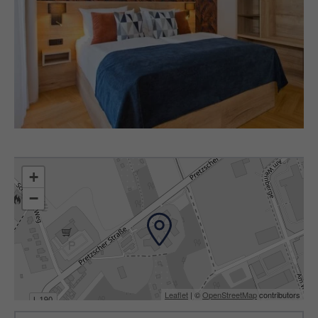
+
−
Leaflet
| ©
OpenStreetMap
contributors