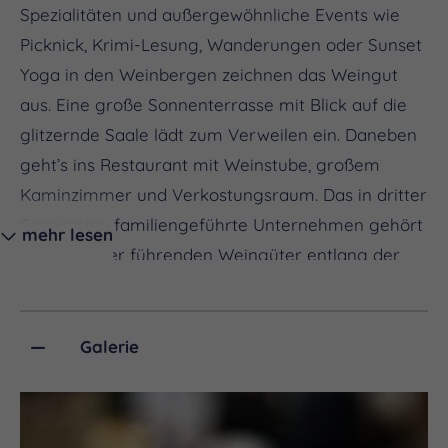
Spezialitäten und außergewöhnliche Events wie
Picknick, Krimi-Lesung, Wanderungen oder Sunset
Yoga in den Weinbergen zeichnen das Weingut
aus. Eine große Sonnenterrasse mit Blick auf die
glitzernde Saale lädt zum Verweilen ein. Daneben
geht’s ins Restaurant mit Weinstube, großem
Kaminzimmer und Verkostungsraum. Das in dritter
Generation familiengeführte Unternehmen gehört
mehr lesen
zu einem der führenden Weingüter entlang der
Saale-Unstrut-Weinregion. Verantwortlich für den
Ausbau der Weine ist Kellermeister André Zahn,
während die Gastronomie und Vermarktung in den
Galerie
Händen von Elvira Zahn-General und Torsten
General liegt. Die Gastgeber legen großen Wert
auf Frische, Regionalität bzw. auf eine Küche im