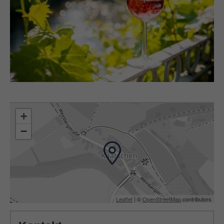
+
−
Leaflet
| ©
OpenStreetMap
contributors