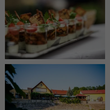
Einklang mit den Jahreszeiten. Zu den saisonalen
Höhepunkten zählen beispielsweise das
Osterlamm, frischer Feldspargel oder auch
herbstliche Genüsse wie Pilzgerichte und
Federweißer zu deftigem Zwiebelkuchen. Im
Sommer ein echter Leckerbissen: frisch gegrillte
Thüringer Forelle vom Forellenhof Rust.
Picknick-Abholzeiten: Mi. bis So. 11:30-16:00 Uhr -
bitte per E-Mail unter office@ursprung.de
anfragen.