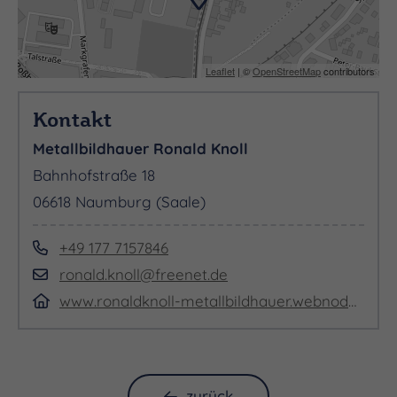
Leaflet
| ©
OpenStreetMap
contributors
Kontakt
Metallbildhauer Ronald Knoll
Bahnhofstraße 18
06618 Naumburg (Saale)
+49 177 7157846
ronald.knoll@freenet.de
www.ronaldknoll-metallbildhauer.webnode.page
zurück