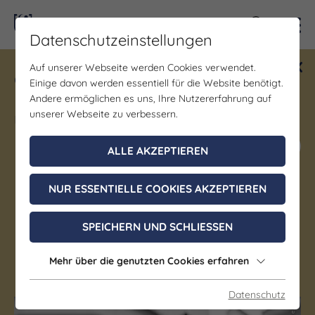
Kontra
Datenschutzeinstellungen
Auf unserer Webseite werden Cookies verwendet.
Gewinne ein Blind Date mit Saale-
Einige davon werden essentiell für die Website benötigt.
Unstrut! Teilnahme vom 1.7. - 18.12.
Andere ermöglichen es uns, Ihre Nutzererfahrung auf
möglich.
unserer Webseite zu verbessern.
Jetzt mitmachen
ALLE AKZEPTIEREN
NUR ESSENTIELLE COOKIES AKZEPTIEREN
Metallbildhauer Ronald
Knoll
SPEICHERN UND SCHLIESSEN
Mehr über die genutzten Cookies erfahren
Naumburg (Saale)
Datenschutz