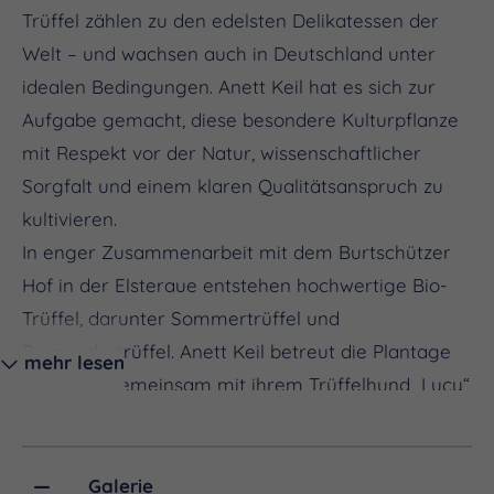
Trüffel zählen zu den edelsten Delikatessen der
Welt – und wachsen auch in Deutschland unter
idealen Bedingungen. Anett Keil hat es sich zur
Aufgabe gemacht, diese besondere Kulturpflanze
mit Respekt vor der Natur, wissenschaftlicher
Sorgfalt und einem klaren Qualitätsanspruch zu
kultivieren.
In enger Zusammenarbeit mit dem Burtschützer
Hof in der Elsteraue entstehen hochwertige Bio-
Trüffel, darunter Sommertrüffel und
Burgundertrüffel. Anett Keil betreut die Plantage
mehr lesen
und geht gemeinsam mit ihrem Trüffelhund „Lucy“
auf die Suche nach den aromatischen Knollen. Die
Trüffel werden anschließend erntefrisch
vermarktet – regional, transparent und ohne lange
Galerie