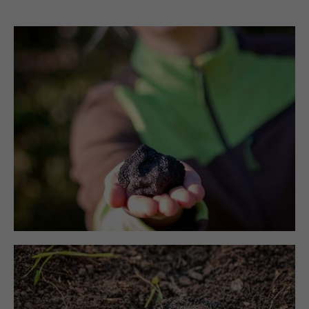
Transportwege.
Die Arbeit basiert auf drei Grundsätzen:
Naturverbundenheit, Geduld und kompromisslose
Qualität. Statt Monokulturen werden stabile
Ökosysteme gefördert, denn Trüffelanbau ist ein
langfristiges Kulturgut. Jede Knolle steht für
Erfahrung, Sorgfalt und Verantwortung.
Neben frischen Trüffeln bietet das Deutsche
Trüffelgut auch ausgewählte Produkte wie
Trüffelbutter, Trüffelsalz oder Trüffelbäume sowie
Trüffelhundkurse, Trüffelanbauberatung und
kulinarische Trüffelabende an – ein echtes Stück
regionaler Genusskultur.