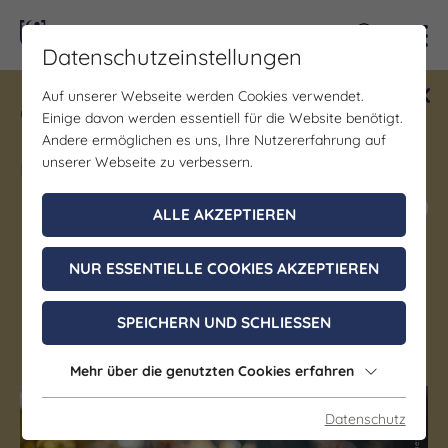
Kontra
Datenschutzeinstellungen
Auf unserer Webseite werden Cookies verwendet.
Gewinne ein Blind Date mit Saale-
Einige davon werden essentiell für die Website benötigt.
Unstrut! Teilnahme vom 1.7. - 18.12.
Andere ermöglichen es uns, Ihre Nutzererfahrung auf
möglich.
unserer Webseite zu verbessern.
Jetzt mitmachen
ALLE AKZEPTIEREN
NUR ESSENTIELLE COOKIES AKZEPTIEREN
Deutsches Trüffelgut
SPEICHERN UND SCHLIESSEN
Lützen OT Gerstewitz
Mehr über die genutzten Cookies erfahren
(c) Deutsches Trüffelgut
(c) Deutsches Trüffelgut
Datenschutz