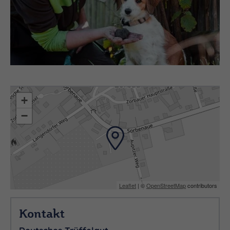
+
−
Leaflet
| ©
OpenStreetMap
contributors
Kontakt