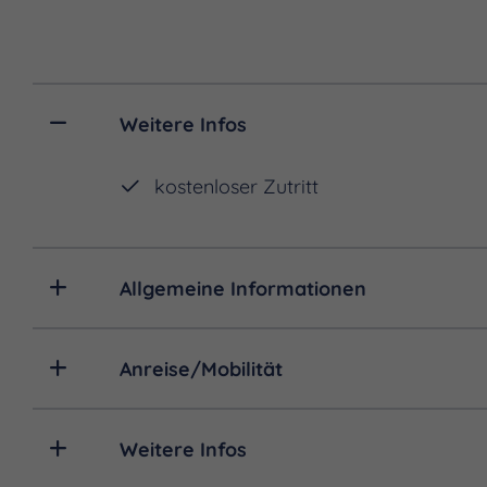
Die größte Bekanntheit des
Festivals bewirkt. Es ist 
Die stillen, wenn man dies
Weitere Infos
tausend Tänzerinnen und T
kostenloser Zutritt
Der Naturbau des Architekt
an den ältesten Bauweisen d
circa 5000 Jahren in Mesop
Allgemeine Informationen
der Suche nach einer heimis
Kalberer auf die Kopfwei
Bauen von hybriden Naturku
Anreise/Mobilität
Hausmeister zugleich der Gä
Weitere Infos
www.sanftestrukturen.de