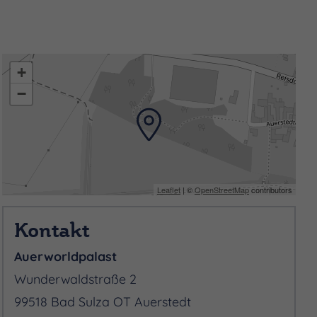
tfindenden Auerworld-
abei die schönsten sind:
fregenden, wenn sich
+
bewegen.
−
trukturen orientiert sich
tenem Schilf, wie sie seit
m Bauen mit der Natur. Auf
 herstellen ließen, stieß
Leaflet
| ©
OpenStreetMap
contributors
 sich hervorragend zum
Kontakt
löst sich auf. Hier ist der
Auerworldpalast
Wunderwaldstraße 2
99518 Bad Sulza OT Auerstedt