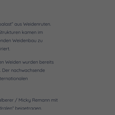
palast” aus Weidenruten.
 Strukturen kamen im
ebenden Weidenbau zu
iert.
en Weiden wurden bereits
n. Der nachwachsende
ternationalen
alberer / Micky Remann mit
ralen“ beigetragen.