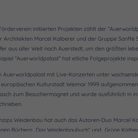
rderverein initiierten Projekten zählt der “Auerworld
r Architekten Marcel Kalberer und der Gruppe Sanfte
Helfer aus aller Welt nach Auerstedt, um den größten l
spiel “Auerworldpalast” hat etliche Folgeprojekte inspir
im Auerworldpalast mit Live-Konzerten unter wachsend
er europäischen Kulturstadt Weimar 1999 aufgenomme
rasch zum Besuchermagnet und wurde ausführlich in in
chrieben.
rinzips Weidenbau hat auch das Autoren-Duo Marcel K
enen Büchern „Das Weidenbaubuch“ und „Grüne Kathed