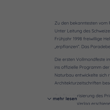
Zu den bekanntesten vom Fö
Unter Leitung des Schweize
Frühjahr 1998 freiwillige 
„erpflanzen“. Das Paradebei
Die ersten Vollmondfeste 
ins offizielle Programm d
Naturbau entwickelte sich 
Architekturzeitschriften bes
Zur Popularisierung des P
mehr lesen
den im AT-Verlag erschien