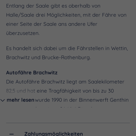
Entlang der Saale gibt es oberhalb von
Halle/Saale drei Möglichkeiten, mit der Fähre von
einer Seite der Saale ans andere Ufer
überzusetzen.
Es handelt sich dabei um die Fährstellen in Wettin,
Brachwitz und Brucke-Rothenburg.
Autofähre Brachwitz
Die Autofähre Brachwitz liegt am Saalekilometer
82,5 und hat eine Tragfähigkeit von bis zu 30
Tonnen. Sie wurde 1990 in der Binnenwerft Genthin
mehr lesen
gebaut und hat einen 24-KW-Dieselmotor
als Antrieb. Die so genannte Wagengierseilfähre
ist eine wichtige Verbindung auf dem
Zahlungsmöglichkeiten