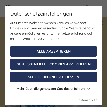
Kontra
Datenschutzeinstellungen
Auf unserer Webseite werden Cookies verwendet.
Gewinne ein Blind Date mit Saale-
Einige davon werden essentiell für die Website benötigt.
Unstrut! Teilnahme vom 1.7. - 18.12.
Andere ermöglichen es uns, Ihre Nutzererfahrung auf
möglich.
unserer Webseite zu verbessern.
Jetzt mitmachen
ALLE AKZEPTIEREN
NUR ESSENTIELLE COOKIES AKZEPTIEREN
Autofähre Brachwitz
SPEICHERN UND SCHLIESSEN
Wettin-Löbejün OT Brachwitz
Mehr über die genutzten Cookies erfahren
Datenschutz