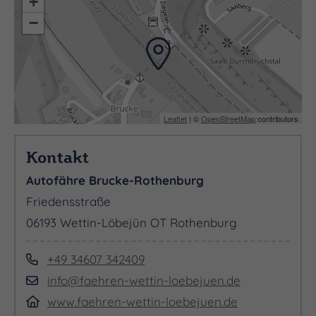
+
−
Leaflet
| ©
OpenStreetMap
contributors
Kontakt
Autofähre Brucke-Rothenburg
Friedensstraße
06193 Wettin-Löbejün OT Rothenburg
‭+49 34607 342409
info@faehren-wettin-loebejuen.de
www.faehren-wettin-loebejuen.de