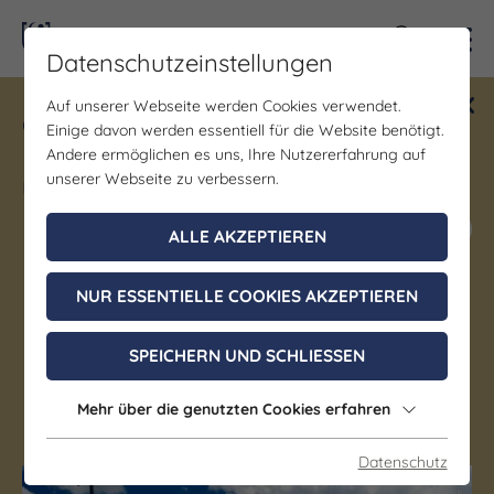
Kontra
Datenschutzeinstellungen
Auf unserer Webseite werden Cookies verwendet.
Gewinne ein Blind Date mit Saale-
Einige davon werden essentiell für die Website benötigt.
Unstrut! Teilnahme vom 1.7. - 18.12.
Andere ermöglichen es uns, Ihre Nutzererfahrung auf
möglich.
unserer Webseite zu verbessern.
Jetzt mitmachen
ALLE AKZEPTIEREN
NUR ESSENTIELLE COOKIES AKZEPTIEREN
Autofähre Brucke-
Rothenburg
SPEICHERN UND SCHLIESSEN
Mehr über die genutzten Cookies erfahren
Wettin-Löbejün OT Rothenburg
Datenschutz