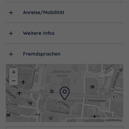
der Stadt und ist eine Einrichtung der Friedrich-
Schiller-Universität. Er gehört zum Institut für
Anreise/Mobilität
Spezielle Botanik.
Weitere Infos
Fremdsprachen
+
−
Leaflet
| ©
OpenStreetMap
contributors