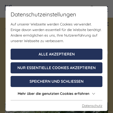
Kontra
Datenschutzeinstellungen
Auf unserer Webseite werden Cookies verwendet.
Gewinne ein Blind Date mit Saale-
Einige davon werden essentiell für die Website benötigt.
Unstrut! Teilnahme vom 1.7. - 18.12.
Andere ermöglichen es uns, Ihre Nutzererfahrung auf
möglich.
unserer Webseite zu verbessern.
Jetzt mitmachen
ALLE AKZEPTIEREN
NUR ESSENTIELLE COOKIES AKZEPTIEREN
Garten/Park
Botanischer Garten Jena
SPEICHERN UND SCHLIESSEN
Jena
Mehr über die genutzten Cookies erfahren
Datenschutz