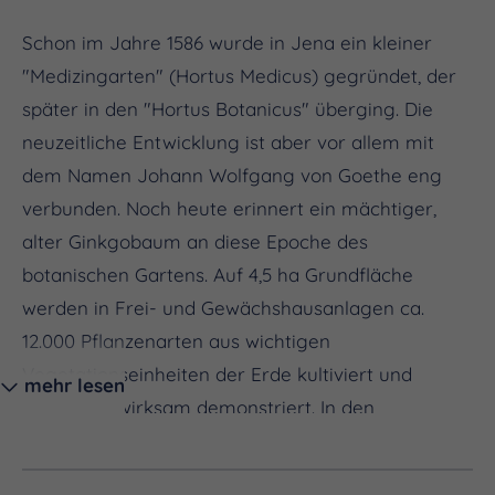
Schon im Jahre 1586 wurde in Jena ein kleiner
"Medizingarten" (Hortus Medicus) gegründet, der
später in den "Hortus Botanicus" überging. Die
neuzeitliche Entwicklung ist aber vor allem mit
dem Namen Johann Wolfgang von Goethe eng
verbunden. Noch heute erinnert ein mächtiger,
alter Ginkgobaum an diese Epoche des
botanischen Gartens. Auf 4,5 ha Grundfläche
werden in Frei- und Gewächshausanlagen ca.
12.000 Pflanzenarten aus wichtigen
Vegetationseinheiten der Erde kultiviert und
mehr lesen
ästhetisch wirksam demonstriert. In den
Freianlagen findet man u. a. ein Arboretum mit ca.
900 Laub- und Nadelgehölzarten, ein Alpinum mit