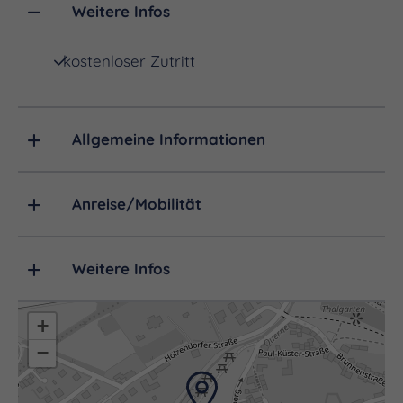
späteren Jahrhunderte von größter Bedeutung
Weitere Infos
sein. Im Jahre 1900 wurde an dieser Stelle eine
kostenloser Zutritt
stattliche Eisenpumpe errichtet. Später entstand
der jetzige Brunnen.
Der Braunsbrunnen, nach Brun benannt, war der
Allgemeine Informationen
wasserreichste im Ort. Mit Butten trugen die
Einwohner das Wasser nach Hause. Um den
Anreise/Mobilität
Brunnen sauber zu halten, wurde am Mittwoch
nach Pfingsten die Reinigung vorgenommen. An
Weitere Infos
dieser mussten sich alle Einwohner von Thaldorf
beteiligen. Alte Leute, die dieser Pflicht nicht mehr
nachkommen konnten, lösten sich durch Zahlung
+
einer kleinen Geldsumme aus. Im Laufe der
−
Jahrhunderte entwickelte sich aus diesem