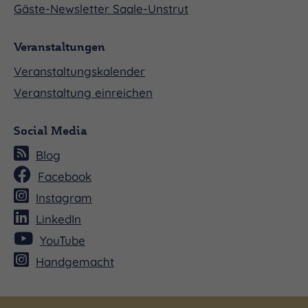
Gäste-Newsletter Saale-Unstrut
Brunnenreinigung heraus, entwickelte sich jedes
Jahr das heute wieder zum Leben erweckte
Veranstaltungen
Brunnenfest, zu dessen Anlass ein Brunnenherr
Veranstaltungskalender
gekürt wird. Seit dem Jahr 1989 wird es von den
Veranstaltung einreichen
Thaldorfer Pfingstburschen gestaltet und findet
immer am Mittwoch nach Pfingsten
Social Media
(Knoblauchmittwoch) am Braunsbrunnen statt.
Blog
Facebook
Instagram
LinkedIn
YouTube
Handgemacht