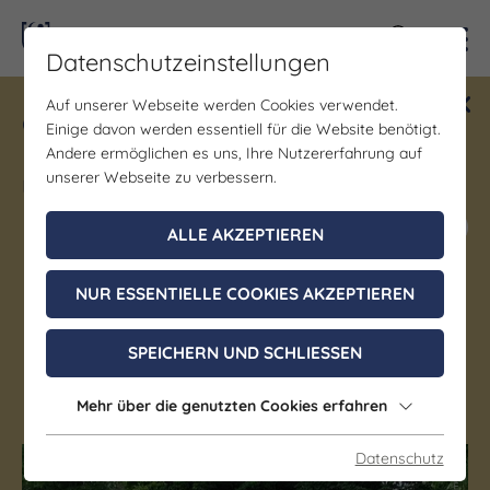
Kontra
Datenschutzeinstellungen
Auf unserer Webseite werden Cookies verwendet.
Gewinne ein Blind Date mit Saale-
Einige davon werden essentiell für die Website benötigt.
Unstrut! Teilnahme vom 1.7. - 18.12.
Andere ermöglichen es uns, Ihre Nutzererfahrung auf
möglich.
unserer Webseite zu verbessern.
Jetzt mitmachen
ALLE AKZEPTIEREN
NUR ESSENTIELLE COOKIES AKZEPTIEREN
Denkmal/Wahrzeichen
Braunsbrunnen Querfurt
SPEICHERN UND SCHLIESSEN
Gerbstedt OT Thaldorf
Mehr über die genutzten Cookies erfahren
Datenschutz