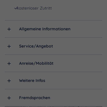
Kategorie der Mehrtagestouren gewählt wurde.
kostenloser Zutritt
Rund um Tautenburg verläuft der Planetenpfad.
Auf gut zehn Kilometern Länge begeben Sie sich
auf eine Wanderung durch unser Planetensystem.
Allgemeine Informationen
Im maßstabsgerechten Abstand sind Skulpturen
mit Informationen zu den Himmelkörpern errichtet
Service/Angebot
worden. Die Landessternwarte in Tautenburg
bietet einmal im Monat öffentliche Führungen an.
Anreise/Mobilität
Entlang der Wanderwege und an der Ruine bieten
Bänke und Raufen Gelegenheit eine Rast
Weitere Infos
einzulegen und die Landschaft zu genießen.
Fremdsprachen