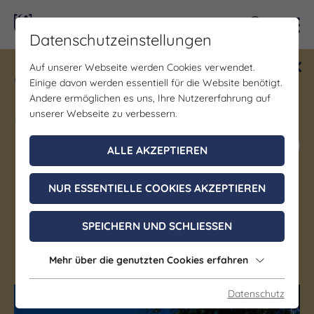
Kontra
Datenschutzeinstellungen
Auf unserer Webseite werden Cookies verwendet.
Gewinne ein Blind Date mit Saale-
Einige davon werden essentiell für die Website benötigt.
Unstrut! Teilnahme vom 1.7. - 18.12.
Andere ermöglichen es uns, Ihre Nutzererfahrung auf
möglich.
unserer Webseite zu verbessern.
Jetzt mitmachen
ALLE AKZEPTIEREN
NUR ESSENTIELLE COOKIES AKZEPTIEREN
Denkmal/Wahrzeichen | Schloss/Burg
Burgruine Tautenburg
SPEICHERN UND SCHLIESSEN
Tautenburg
Mehr über die genutzten Cookies erfahren
Datenschutz