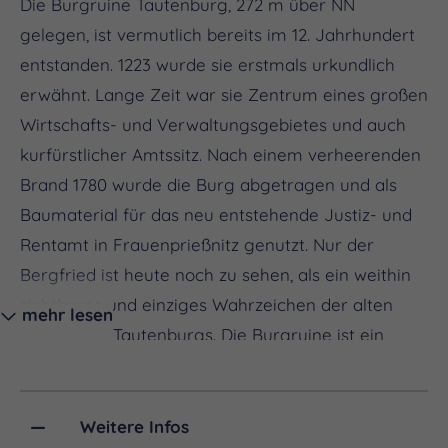
Die Burgruine Tautenburg, 272 m über NN
gelegen, ist vermutlich bereits im 12. Jahrhundert
entstanden. 1223 wurde sie erstmals urkundlich
erwähnt. Lange Zeit war sie Zentrum eines großen
Wirtschafts- und Verwaltungsgebietes und auch
kurfürstlicher Amtssitz. Nach einem verheerenden
Brand 1780 wurde die Burg abgetragen und als
Baumaterial für das neu entstehende Justiz- und
Rentamt in Frauenprießnitz genutzt. Nur der
Bergfried ist heute noch zu sehen, als ein weithin
sichtbares und einziges Wahrzeichen der alten
mehr lesen
Geschichte Tautenburgs. Die Burgruine ist ein
beliebtes Wanderziel und liegt am
Qualitätswanderweg SaaleHorizontale, der 2023
zum "schönsten Wanderweg Deutschlands" in der
Weitere Infos